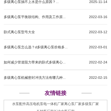
多级离心泵抽不上水是什么原因？...
2025-11-14
多级离心泵平衡鼓结构、作用及工作原...
2022-03-16
卧式离心泵型号大全
2022-03-12
多级离心泵怎么选？d多级离心泵价格多...
2022-03-01
如何减少管道阻力带来的卧式多级离心...
2022-02-24
多级离心泵机械密封冲洗方法有哪几种...
2022-02-15
友情链接
水泵配件
高压电机
泵电一体机厂家
离心泵厂家
多级泵厂家