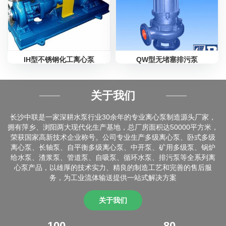
IH型不锈钢化工离心泵
QW型无堵塞排污泵
关于我们
长沙中联是一家深耕水泵行业30余年的专业离心泵制造源头厂家，
拥有萍乡、浏阳两大现代化生产基地，总厂房面积达50000平方米，
荣获国家高新技术企业称号。公司专业生产多级离心泵、卧式多级
离心泵、长轴泵、自平衡多级离心泵、中开泵、矿用多级泵、锅炉
给水泵、渣浆泵、管道泵、自吸泵、循环水泵、排污泵等全系列离
心泵产品，以雄厚的技术实力、精良的制造工艺和完善的售后服
务，为工业流体输送提供一站式解决方案
关于我们
100
80